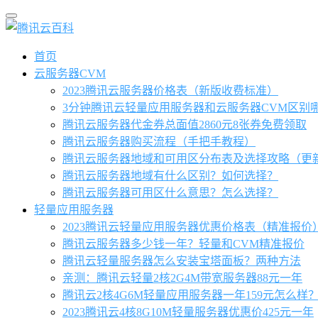
首页
云服务器CVM
2023腾讯云服务器价格表（新版收费标准）
3分钟腾讯云轻量应用服务器和云服务器CVM区别
腾讯云服务器代金券总面值2860元8张券免费领取
腾讯云服务器购买流程（手把手教程）
腾讯云服务器地域和可用区分布表及选择攻略（更
腾讯云服务器地域有什么区别？如何选择？
腾讯云服务器可用区什么意思？怎么选择？
轻量应用服务器
2023腾讯云轻量应用服务器优惠价格表（精准报价
腾讯云服务器多少钱一年？轻量和CVM精准报价
腾讯云轻量服务器怎么安装宝塔面板？两种方法
亲测：腾讯云轻量2核2G4M带宽服务器88元一年
腾讯云2核4G6M轻量应用服务器一年159元怎么样
2023腾讯云4核8G10M轻量服务器优惠价425元一年