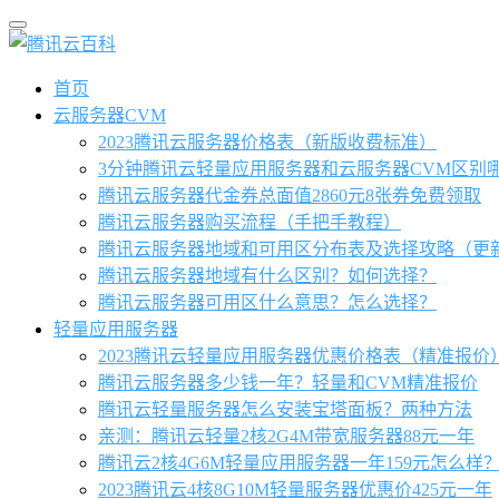
首页
云服务器CVM
2023腾讯云服务器价格表（新版收费标准）
3分钟腾讯云轻量应用服务器和云服务器CVM区别
腾讯云服务器代金券总面值2860元8张券免费领取
腾讯云服务器购买流程（手把手教程）
腾讯云服务器地域和可用区分布表及选择攻略（更
腾讯云服务器地域有什么区别？如何选择？
腾讯云服务器可用区什么意思？怎么选择？
轻量应用服务器
2023腾讯云轻量应用服务器优惠价格表（精准报价
腾讯云服务器多少钱一年？轻量和CVM精准报价
腾讯云轻量服务器怎么安装宝塔面板？两种方法
亲测：腾讯云轻量2核2G4M带宽服务器88元一年
腾讯云2核4G6M轻量应用服务器一年159元怎么样
2023腾讯云4核8G10M轻量服务器优惠价425元一年