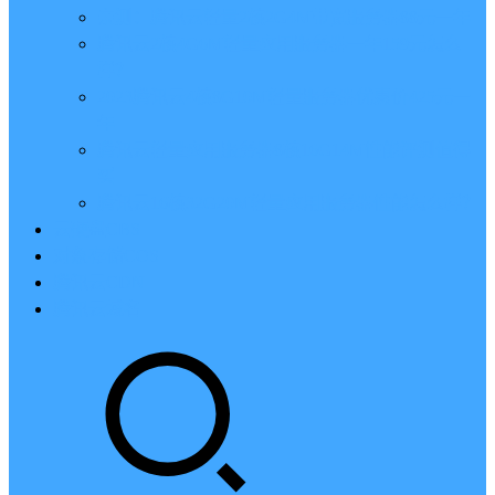
亲测：腾讯云轻量2核2G4M带宽服务器88元一年
腾讯云2核4G6M轻量应用服务器一年159元怎么
样？
2023腾讯云4核8G10M轻量服务器优惠价425元一
年
腾讯云轻量应用服务器8核16G14M性能评测值得
买
腾讯云16核32G20M轻量应用服务器性能怎么样？
云硬盘CBS
对象存储COS
腾讯云CDN
腾讯云域名