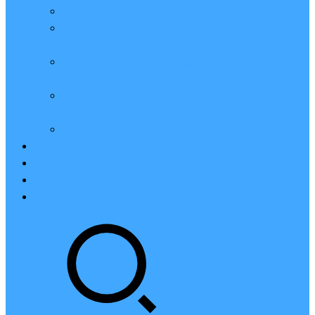
亲测：腾讯云轻量2核2G4M带宽服务器88元一年
腾讯云2核4G6M轻量应用服务器一年159元怎么
样？
2023腾讯云4核8G10M轻量服务器优惠价425元一
年
腾讯云轻量应用服务器8核16G14M性能评测值得
买
腾讯云16核32G20M轻量应用服务器性能怎么样？
云硬盘CBS
对象存储COS
腾讯云CDN
腾讯云域名