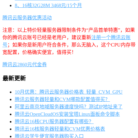
8、16核32G28M 3468元/15个月
腾讯云服务器优惠活动
注意：以上特价轻量服务器限制条件为“产品首单特惠”，如果
你的腾讯云账号已经是老用户，建议重新
注册一个腾讯云账
号
；如果你是新用户符合条件，那么无脑入，这个CPU内存带
宽配置，价格确实便宜，值得买！
腾讯云2860元代金券
最新更新
10月优惠：腾讯云服务器价格表_轻量_CVM_GPU
腾讯云服务器轻量和CVM哪款配置值得买？
阿里云南京地域服务器速度快吗？测试IP地址来了
腾讯云OpenCloudOS安装宝塔Linux面板命令脚本
腾讯云16核CPU服务器配置有哪些？
腾讯云16核服务器轻量和CVM优惠价格表
腾讯云学生便宜服务器购买入口