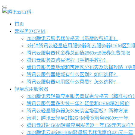
首页
云服务器CVM
2023腾讯云服务器价格表（新版收费标准）
3分钟腾讯云轻量应用服务器和云服务器CVM区别
腾讯云服务器代金券总面值2860元8张券免费领取
腾讯云服务器购买流程（手把手教程）
腾讯云服务器地域和可用区分布表及选择攻略（更
腾讯云服务器地域有什么区别？如何选择？
腾讯云服务器可用区什么意思？怎么选择？
轻量应用服务器
2023腾讯云轻量应用服务器优惠价格表（精准报价
腾讯云服务器多少钱一年？轻量和CVM精准报价
腾讯云轻量服务器怎么安装宝塔面板？两种方法
亲测：腾讯云轻量2核2G4M带宽服务器88元一年
腾讯云2核4G6M轻量应用服务器一年159元怎么样
2023腾讯云4核8G10M轻量服务器优惠价425元一年