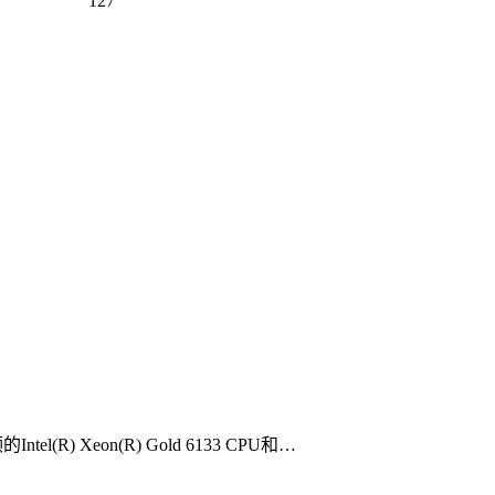
127
eon(R) Gold 6133 CPU和…