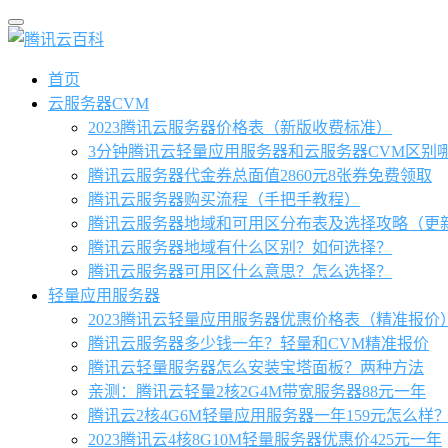
首页
云服务器CVM
2023腾讯云服务器价格表（新版收费标准）
3分钟腾讯云轻量应用服务器和云服务器CVM区别
腾讯云服务器代金券总面值2860元8张券免费领取
腾讯云服务器购买流程（手把手教程）
腾讯云服务器地域和可用区分布表及选择攻略（更
腾讯云服务器地域有什么区别？如何选择？
腾讯云服务器可用区什么意思？怎么选择？
轻量应用服务器
2023腾讯云轻量应用服务器优惠价格表（精准报价
腾讯云服务器多少钱一年？轻量和CVM精准报价
腾讯云轻量服务器怎么安装宝塔面板？两种方法
亲测：腾讯云轻量2核2G4M带宽服务器88元一年
腾讯云2核4G6M轻量应用服务器一年159元怎么样
2023腾讯云4核8G10M轻量服务器优惠价425元一年