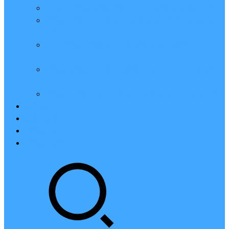
亲测：腾讯云轻量2核2G4M带宽服务器88元一年
腾讯云2核4G6M轻量应用服务器一年159元怎么
样？
2023腾讯云4核8G10M轻量服务器优惠价425元一
年
腾讯云轻量应用服务器8核16G14M性能评测值得
买
腾讯云16核32G20M轻量应用服务器性能怎么样？
云硬盘CBS
对象存储COS
腾讯云CDN
腾讯云域名