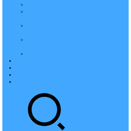
亲测：腾讯云轻量2核2G4M带宽服务器88元一年
腾讯云2核4G6M轻量应用服务器一年159元怎么
样？
2023腾讯云4核8G10M轻量服务器优惠价425元一
年
腾讯云轻量应用服务器8核16G14M性能评测值得
买
腾讯云16核32G20M轻量应用服务器性能怎么样？
云硬盘CBS
对象存储COS
腾讯云CDN
腾讯云域名