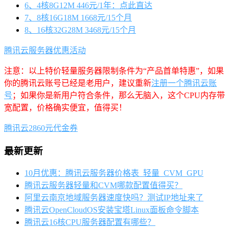
6、4核8G12M 446元/1年：点此直达
7、8核16G18M 1668元/15个月
8、16核32G28M 3468元/15个月
腾讯云服务器优惠活动
注意：以上特价轻量服务器限制条件为“产品首单特惠”，如果
你的腾讯云账号已经是老用户，建议重新
注册一个腾讯云账
号
；如果你是新用户符合条件，那么无脑入，这个CPU内存带
宽配置，价格确实便宜，值得买！
腾讯云2860元代金券
最新更新
10月优惠：腾讯云服务器价格表_轻量_CVM_GPU
腾讯云服务器轻量和CVM哪款配置值得买？
阿里云南京地域服务器速度快吗？测试IP地址来了
腾讯云OpenCloudOS安装宝塔Linux面板命令脚本
腾讯云16核CPU服务器配置有哪些？