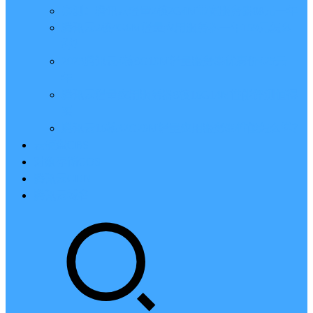
亲测：腾讯云轻量2核2G4M带宽服务器88元一年
腾讯云2核4G6M轻量应用服务器一年159元怎么
样？
2023腾讯云4核8G10M轻量服务器优惠价425元一
年
腾讯云轻量应用服务器8核16G14M性能评测值得
买
腾讯云16核32G20M轻量应用服务器性能怎么样？
云硬盘CBS
对象存储COS
腾讯云CDN
腾讯云域名