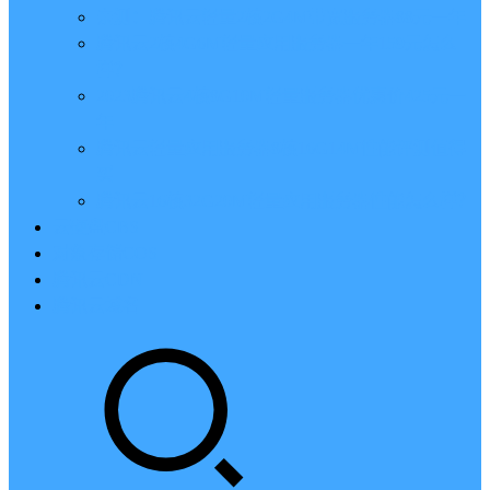
亲测：腾讯云轻量2核2G4M带宽服务器88元一年
腾讯云2核4G6M轻量应用服务器一年159元怎么
样？
2023腾讯云4核8G10M轻量服务器优惠价425元一
年
腾讯云轻量应用服务器8核16G14M性能评测值得
买
腾讯云16核32G20M轻量应用服务器性能怎么样？
云硬盘CBS
对象存储COS
腾讯云CDN
腾讯云域名