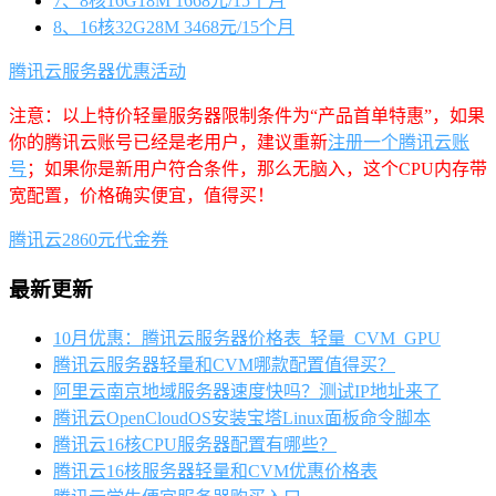
7、8核16G18M 1668元/15个月
8、16核32G28M 3468元/15个月
腾讯云服务器优惠活动
注意：以上特价轻量服务器限制条件为“产品首单特惠”，如果
你的腾讯云账号已经是老用户，建议重新
注册一个腾讯云账
号
；如果你是新用户符合条件，那么无脑入，这个CPU内存带
宽配置，价格确实便宜，值得买！
腾讯云2860元代金券
最新更新
10月优惠：腾讯云服务器价格表_轻量_CVM_GPU
腾讯云服务器轻量和CVM哪款配置值得买？
阿里云南京地域服务器速度快吗？测试IP地址来了
腾讯云OpenCloudOS安装宝塔Linux面板命令脚本
腾讯云16核CPU服务器配置有哪些？
腾讯云16核服务器轻量和CVM优惠价格表