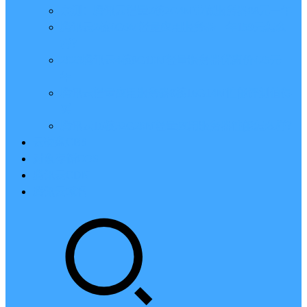
亲测：腾讯云轻量2核2G4M带宽服务器88元一年
腾讯云2核4G6M轻量应用服务器一年159元怎么
样？
2023腾讯云4核8G10M轻量服务器优惠价425元一
年
腾讯云轻量应用服务器8核16G14M性能评测值得
买
腾讯云16核32G20M轻量应用服务器性能怎么样？
云硬盘CBS
对象存储COS
腾讯云CDN
腾讯云域名