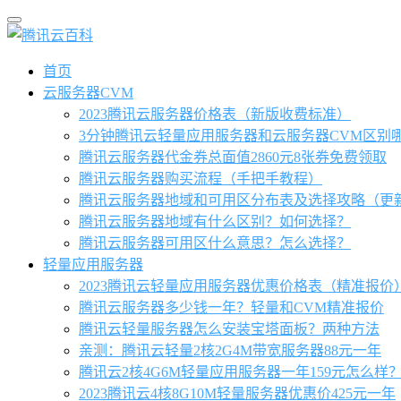
首页
云服务器CVM
2023腾讯云服务器价格表（新版收费标准）
3分钟腾讯云轻量应用服务器和云服务器CVM区别
腾讯云服务器代金券总面值2860元8张券免费领取
腾讯云服务器购买流程（手把手教程）
腾讯云服务器地域和可用区分布表及选择攻略（更
腾讯云服务器地域有什么区别？如何选择？
腾讯云服务器可用区什么意思？怎么选择？
轻量应用服务器
2023腾讯云轻量应用服务器优惠价格表（精准报价
腾讯云服务器多少钱一年？轻量和CVM精准报价
腾讯云轻量服务器怎么安装宝塔面板？两种方法
亲测：腾讯云轻量2核2G4M带宽服务器88元一年
腾讯云2核4G6M轻量应用服务器一年159元怎么样
2023腾讯云4核8G10M轻量服务器优惠价425元一年