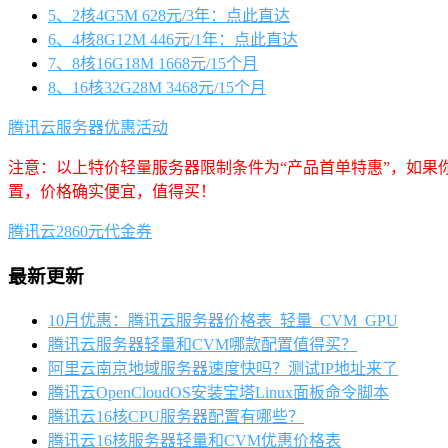
5、2核4G5M 628元/3年：点此直达
6、4核8G12M 446元/1年：点此直达
7、8核16G18M 1668元/15个月
8、16核32G28M 3468元/15个月
腾讯云服务器优惠活动
注意：以上特价轻量服务器限制条件为“产品首单特惠”，如果
置，价格确实便宜，值得买！
腾讯云2860元代金券
最新更新
10月优惠：腾讯云服务器价格表_轻量_CVM_GPU
腾讯云服务器轻量和CVM哪款配置值得买？
阿里云南京地域服务器速度快吗？测试IP地址来了
腾讯云OpenCloudOS安装宝塔Linux面板命令脚本
腾讯云16核CPU服务器配置有哪些？
腾讯云16核服务器轻量和CVM优惠价格表