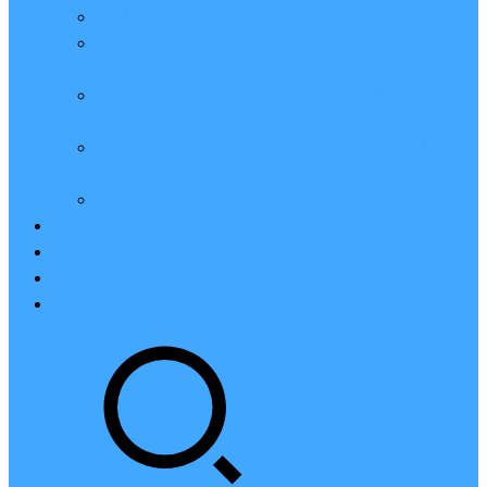
亲测：腾讯云轻量2核2G4M带宽服务器88元一年
腾讯云2核4G6M轻量应用服务器一年159元怎么
样？
2023腾讯云4核8G10M轻量服务器优惠价425元一
年
腾讯云轻量应用服务器8核16G14M性能评测值得
买
腾讯云16核32G20M轻量应用服务器性能怎么样？
云硬盘CBS
对象存储COS
腾讯云CDN
腾讯云域名