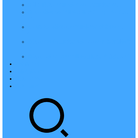
亲测：腾讯云轻量2核2G4M带宽服务器88元一年
腾讯云2核4G6M轻量应用服务器一年159元怎么
样？
2023腾讯云4核8G10M轻量服务器优惠价425元一
年
腾讯云轻量应用服务器8核16G14M性能评测值得
买
腾讯云16核32G20M轻量应用服务器性能怎么样？
云硬盘CBS
对象存储COS
腾讯云CDN
腾讯云域名