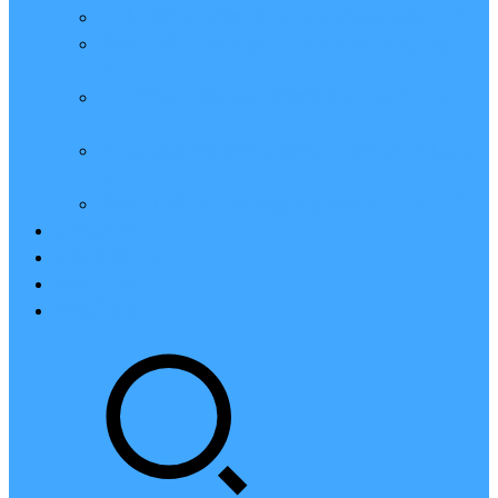
亲测：腾讯云轻量2核2G4M带宽服务器88元一年
腾讯云2核4G6M轻量应用服务器一年159元怎么
样？
2023腾讯云4核8G10M轻量服务器优惠价425元一
年
腾讯云轻量应用服务器8核16G14M性能评测值得
买
腾讯云16核32G20M轻量应用服务器性能怎么样？
云硬盘CBS
对象存储COS
腾讯云CDN
腾讯云域名