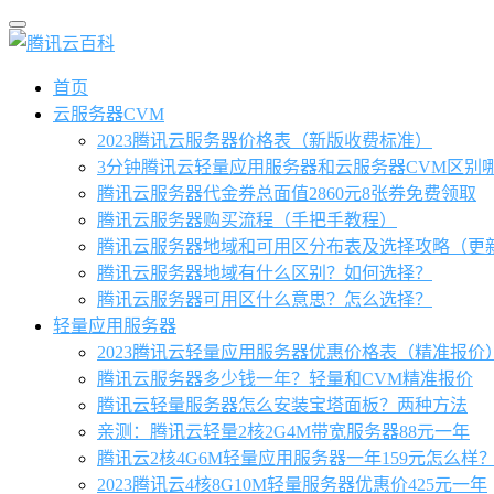
首页
云服务器CVM
2023腾讯云服务器价格表（新版收费标准）
3分钟腾讯云轻量应用服务器和云服务器CVM区别
腾讯云服务器代金券总面值2860元8张券免费领取
腾讯云服务器购买流程（手把手教程）
腾讯云服务器地域和可用区分布表及选择攻略（更
腾讯云服务器地域有什么区别？如何选择？
腾讯云服务器可用区什么意思？怎么选择？
轻量应用服务器
2023腾讯云轻量应用服务器优惠价格表（精准报价
腾讯云服务器多少钱一年？轻量和CVM精准报价
腾讯云轻量服务器怎么安装宝塔面板？两种方法
亲测：腾讯云轻量2核2G4M带宽服务器88元一年
腾讯云2核4G6M轻量应用服务器一年159元怎么样
2023腾讯云4核8G10M轻量服务器优惠价425元一年