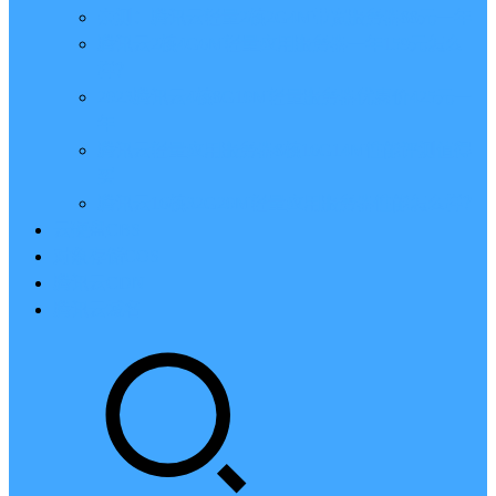
亲测：腾讯云轻量2核2G4M带宽服务器88元一年
腾讯云2核4G6M轻量应用服务器一年159元怎么
样？
2023腾讯云4核8G10M轻量服务器优惠价425元一
年
腾讯云轻量应用服务器8核16G14M性能评测值得
买
腾讯云16核32G20M轻量应用服务器性能怎么样？
云硬盘CBS
对象存储COS
腾讯云CDN
腾讯云域名