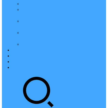
亲测：腾讯云轻量2核2G4M带宽服务器88元一年
腾讯云2核4G6M轻量应用服务器一年159元怎么
样？
2023腾讯云4核8G10M轻量服务器优惠价425元一
年
腾讯云轻量应用服务器8核16G14M性能评测值得
买
腾讯云16核32G20M轻量应用服务器性能怎么样？
云硬盘CBS
对象存储COS
腾讯云CDN
腾讯云域名