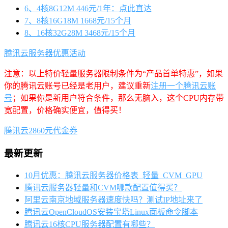
6、4核8G12M 446元/1年：点此直达
7、8核16G18M 1668元/15个月
8、16核32G28M 3468元/15个月
腾讯云服务器优惠活动
注意：以上特价轻量服务器限制条件为“产品首单特惠”，如果
你的腾讯云账号已经是老用户，建议重新
注册一个腾讯云账
号
；如果你是新用户符合条件，那么无脑入，这个CPU内存带
宽配置，价格确实便宜，值得买！
腾讯云2860元代金券
最新更新
10月优惠：腾讯云服务器价格表_轻量_CVM_GPU
腾讯云服务器轻量和CVM哪款配置值得买？
阿里云南京地域服务器速度快吗？测试IP地址来了
腾讯云OpenCloudOS安装宝塔Linux面板命令脚本
腾讯云16核CPU服务器配置有哪些？