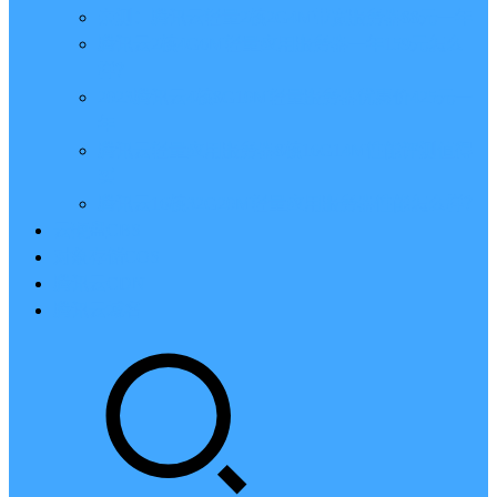
亲测：腾讯云轻量2核2G4M带宽服务器88元一年
腾讯云2核4G6M轻量应用服务器一年159元怎么
样？
2023腾讯云4核8G10M轻量服务器优惠价425元一
年
腾讯云轻量应用服务器8核16G14M性能评测值得
买
腾讯云16核32G20M轻量应用服务器性能怎么样？
云硬盘CBS
对象存储COS
腾讯云CDN
腾讯云域名