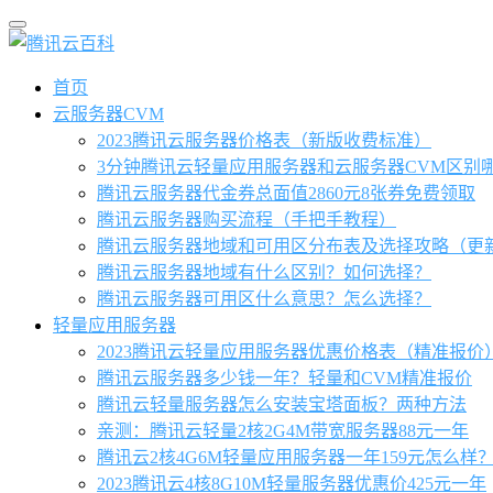
首页
云服务器CVM
2023腾讯云服务器价格表（新版收费标准）
3分钟腾讯云轻量应用服务器和云服务器CVM区别
腾讯云服务器代金券总面值2860元8张券免费领取
腾讯云服务器购买流程（手把手教程）
腾讯云服务器地域和可用区分布表及选择攻略（更
腾讯云服务器地域有什么区别？如何选择？
腾讯云服务器可用区什么意思？怎么选择？
轻量应用服务器
2023腾讯云轻量应用服务器优惠价格表（精准报价
腾讯云服务器多少钱一年？轻量和CVM精准报价
腾讯云轻量服务器怎么安装宝塔面板？两种方法
亲测：腾讯云轻量2核2G4M带宽服务器88元一年
腾讯云2核4G6M轻量应用服务器一年159元怎么样
2023腾讯云4核8G10M轻量服务器优惠价425元一年