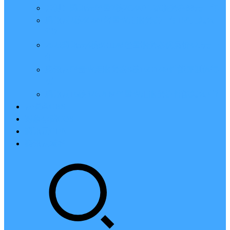
亲测：腾讯云轻量2核2G4M带宽服务器88元一年
腾讯云2核4G6M轻量应用服务器一年159元怎么
样？
2023腾讯云4核8G10M轻量服务器优惠价425元一
年
腾讯云轻量应用服务器8核16G14M性能评测值得
买
腾讯云16核32G20M轻量应用服务器性能怎么样？
云硬盘CBS
对象存储COS
腾讯云CDN
腾讯云域名