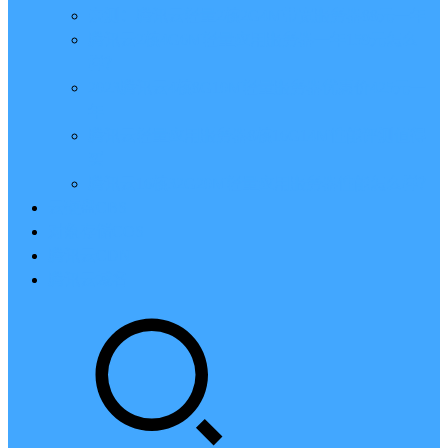
亲测：腾讯云轻量2核2G4M带宽服务器88元一年
腾讯云2核4G6M轻量应用服务器一年159元怎么
样？
2023腾讯云4核8G10M轻量服务器优惠价425元一
年
腾讯云轻量应用服务器8核16G14M性能评测值得
买
腾讯云16核32G20M轻量应用服务器性能怎么样？
云硬盘CBS
对象存储COS
腾讯云CDN
腾讯云域名