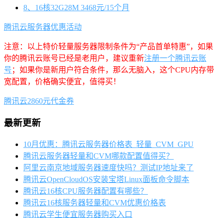
8、16核32G28M 3468元/15个月
腾讯云服务器优惠活动
注意：以上特价轻量服务器限制条件为“产品首单特惠”，如果
你的腾讯云账号已经是老用户，建议重新
注册一个腾讯云账
号
；如果你是新用户符合条件，那么无脑入，这个CPU内存带
宽配置，价格确实便宜，值得买！
腾讯云2860元代金券
最新更新
10月优惠：腾讯云服务器价格表_轻量_CVM_GPU
腾讯云服务器轻量和CVM哪款配置值得买？
阿里云南京地域服务器速度快吗？测试IP地址来了
腾讯云OpenCloudOS安装宝塔Linux面板命令脚本
腾讯云16核CPU服务器配置有哪些？
腾讯云16核服务器轻量和CVM优惠价格表
腾讯云学生便宜服务器购买入口