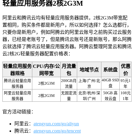
轻量应用服务器2核2G3M
阿里云和腾讯云均有轻量应用服务器提供，2核2G3M带宽配
置相同，购买条件都是新用户，所以如何选择？怎么选都行，
只要你是新用户，例如阿腾云的阿里云账号之前购买过云服务
器，已经是老账号了，但是腾讯云账号还是新账号，那么阿腾
云就选择了腾讯云轻量应用服务器。阿腾云整理阿里云和腾讯
云2核2G轻量服务器配置价格表：
轻量应用服务
CPU/内存/公
月流量
优惠
地域节点
系统盘
器规格
网带宽
包
价
40GB SSD
腾讯云轻量应用
200GB月
上海/广州/北
95元1
2核2G3M
盘
服务器
流量
京
年
阿里云轻量应用
无固定流
北京/杭州/深
50GB 高
108元
2核2G3M
服务器
量
圳/广州
效云盘
1年
官方活动链接：
阿里云：
atengyun.com/go/aliyun
腾讯云：
atengyun.com/go/tencent