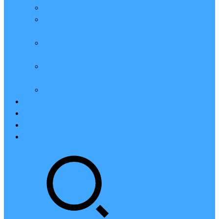
亲测：腾讯云轻量2核2G4M带宽服务器88元一年
腾讯云2核4G6M轻量应用服务器一年159元怎么
样？
2023腾讯云4核8G10M轻量服务器优惠价425元一
年
腾讯云轻量应用服务器8核16G14M性能评测值得
买
腾讯云16核32G20M轻量应用服务器性能怎么样？
云硬盘CBS
对象存储COS
腾讯云CDN
腾讯云域名