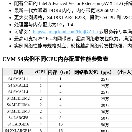
配有全新的 Intel Advanced Vector Extension (AVX-512) 
最新一代六通道 DDR4 内存，内存带宽达2666MT/s
更大实例规格，S4.18XLARGE228，提供72vCPU 和228
处理器与内存配比为1:2，1:4
可领券：
https://curl.qcloud.com/HmjGZiLu
云服务器专享满
最高可支持25Gbps内网带宽，超高网络收发包能力，满
实例网络性能与规格对应，规格越高网络转发性能强，内
CVM S4实例不同CPU内存配置性能参数表
vCPU
规格
内存（GB）
网络收发包（pps）（出+入
S4.SMALL1
1
1
25万
S4.SMALL2
1
2
25万
S4.SMALL4
1
4
25万
S4.MEDIUM2
2
2
25万
S4.MEDIUM4
2
4
30万
S4.MEDIUM8
2
8
30万
S4.LARGE8
4
8
50万
S4.LARGE16
4
16
50万
S4.2XLARGE16
8
16
80万