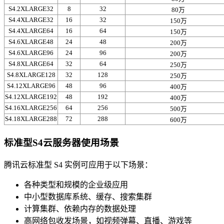
S4.2XLARGE32
8
32
80万
S4.4XLARGE32
16
32
150万
S4.4XLARGE64
16
64
150万
S4.6XLARGE48
24
48
200万
S4.6XLARGE96
24
96
200万
S4.8XLARGE64
32
64
250万
S4.8XLARGE128
32
128
250万
S4.12XLARGE96
48
96
400万
S4.12XLARGE192
48
192
400万
S4.16XLARGE256
64
256
500万
S4.18XLARGE288
72
288
600万
标准型S4云服务器使用场景
腾讯云标准型 S4 实例可应用于以下场景：
各种类型和规模的企业级应用
中小型数据库系统、缓存、搜索集群
计算集群、依赖内存的数据处理
高网络包收发场景，如视频弹幕、直播、游戏等