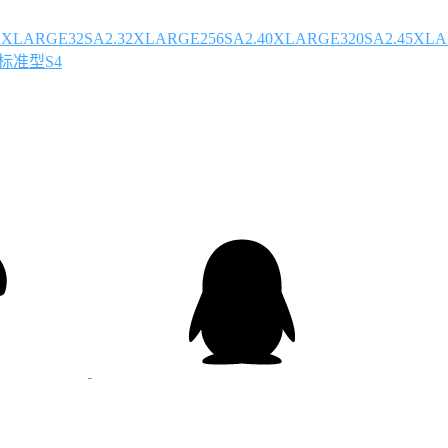
2XLARGE32
SA2.32XLARGE256
SA2.40XLARGE320
SA2.45XLA
标准型S4