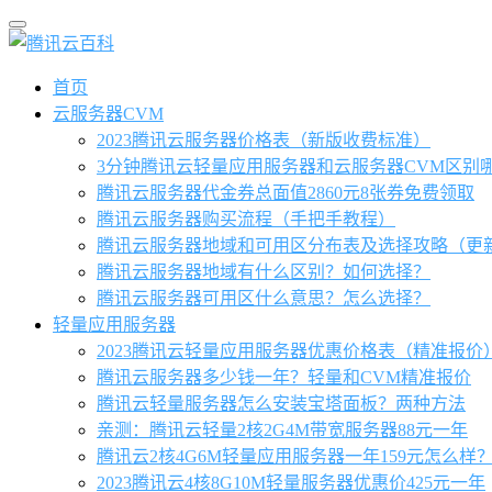
首页
云服务器CVM
2023腾讯云服务器价格表（新版收费标准）
3分钟腾讯云轻量应用服务器和云服务器CVM区别
腾讯云服务器代金券总面值2860元8张券免费领取
腾讯云服务器购买流程（手把手教程）
腾讯云服务器地域和可用区分布表及选择攻略（更
腾讯云服务器地域有什么区别？如何选择？
腾讯云服务器可用区什么意思？怎么选择？
轻量应用服务器
2023腾讯云轻量应用服务器优惠价格表（精准报价
腾讯云服务器多少钱一年？轻量和CVM精准报价
腾讯云轻量服务器怎么安装宝塔面板？两种方法
亲测：腾讯云轻量2核2G4M带宽服务器88元一年
腾讯云2核4G6M轻量应用服务器一年159元怎么样
2023腾讯云4核8G10M轻量服务器优惠价425元一年