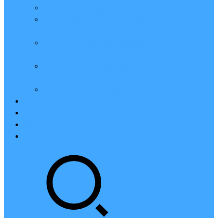
亲测：腾讯云轻量2核2G4M带宽服务器88元一年
腾讯云2核4G6M轻量应用服务器一年159元怎么
样？
2023腾讯云4核8G10M轻量服务器优惠价425元一
年
腾讯云轻量应用服务器8核16G14M性能评测值得
买
腾讯云16核32G20M轻量应用服务器性能怎么样？
云硬盘CBS
对象存储COS
腾讯云CDN
腾讯云域名