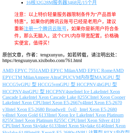
16核32G28M服务器3468元/15个月
注意：以上特价轻量服务器限制条件为“产品首单
特惠”，如果你的腾讯云账号已经是老用户，建议
重新
注册一个腾讯云账号
，如果你是新用户符合条
件，那么无脑入，这个CPU内存带宽配置，价格确
实便宜，值得买！
原创文章，作者：tengxunyun，如若转载，请注明出处：
https://tengxunyun.xixibobo.com/761.html
AMD EPYC 7551
AMD EPYC Milan
AMD EPYC Rome
AMD
EPYCTM Milan
Ampere Altra
CPU
CVM内存型MA3
GPU 型
HCCG5v
GPU 型 HCCG5vm
GPU 型 HCCPNV4h
GPU 型
HCCPNV4sn
GPU 型 HCCPNV4sne
Intel Ice Lake
Intel Xeon
Cascade Lake
Intel Xeon Cascade Lake 8255C
Intel Xeon Cooper
Lake
Intel Xeon CPU
Intel Xeon E5-2667v4
Intel Xeon E5-2670
v3
Intel Xeon E5-2680 Broadwell（v4）
Intel Xeon E5-2680
v4
Intel Xeon Gold 6133
Intel Xeon Ice Lake
Intel Xeon Platinum
8255C
Intel Xeon Platinum 8255C CPU
Intel Xeon Silver 4110
CPU
Intel Xeon Skylake 6133
Intel Xeon Skylake 6146
Intel Xeon
Skylake 6148
Intel® Xeon® E5-2680v4
NPU 计算型 PTX1
内存型