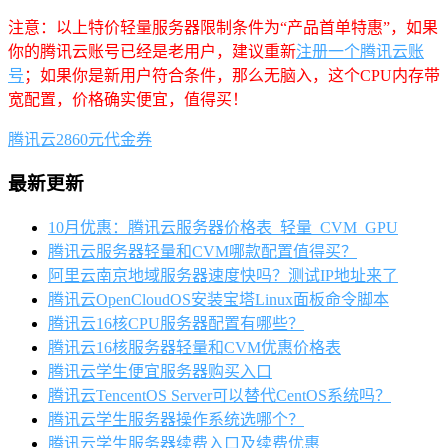
注意：以上特价轻量服务器限制条件为“产品首单特惠”，如果
你的腾讯云账号已经是老用户，建议重新
注册一个腾讯云账
号
；如果你是新用户符合条件，那么无脑入，这个CPU内存带
宽配置，价格确实便宜，值得买！
腾讯云2860元代金券
最新更新
10月优惠：腾讯云服务器价格表_轻量_CVM_GPU
腾讯云服务器轻量和CVM哪款配置值得买？
阿里云南京地域服务器速度快吗？测试IP地址来了
腾讯云OpenCloudOS安装宝塔Linux面板命令脚本
腾讯云16核CPU服务器配置有哪些？
腾讯云16核服务器轻量和CVM优惠价格表
腾讯云学生便宜服务器购买入口
腾讯云TencentOS Server可以替代CentOS系统吗？
腾讯云学生服务器操作系统选哪个？
腾讯云学生服务器续费入口及续费优惠