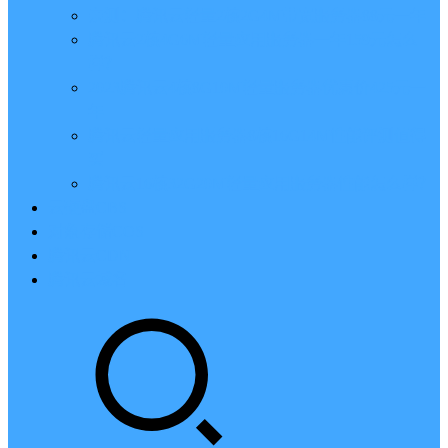
亲测：腾讯云轻量2核2G4M带宽服务器88元一年
腾讯云2核4G6M轻量应用服务器一年159元怎么
样？
2023腾讯云4核8G10M轻量服务器优惠价425元一
年
腾讯云轻量应用服务器8核16G14M性能评测值得
买
腾讯云16核32G20M轻量应用服务器性能怎么样？
云硬盘CBS
对象存储COS
腾讯云CDN
腾讯云域名