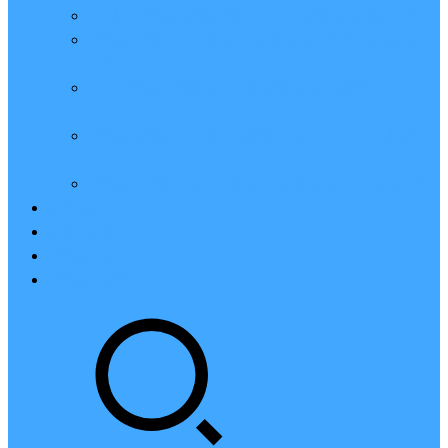
亲测：腾讯云轻量2核2G4M带宽服务器88元一年
腾讯云2核4G6M轻量应用服务器一年159元怎么
样？
2023腾讯云4核8G10M轻量服务器优惠价425元一
年
腾讯云轻量应用服务器8核16G14M性能评测值得
买
腾讯云16核32G20M轻量应用服务器性能怎么样？
云硬盘CBS
对象存储COS
腾讯云CDN
腾讯云域名