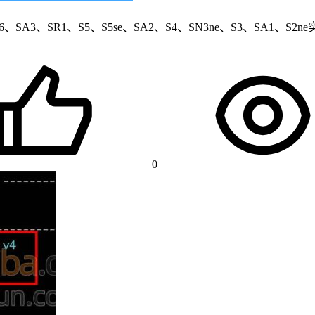
3、SR1、S5、S5se、SA2、S4、SN3ne、S3、SA1、S
0