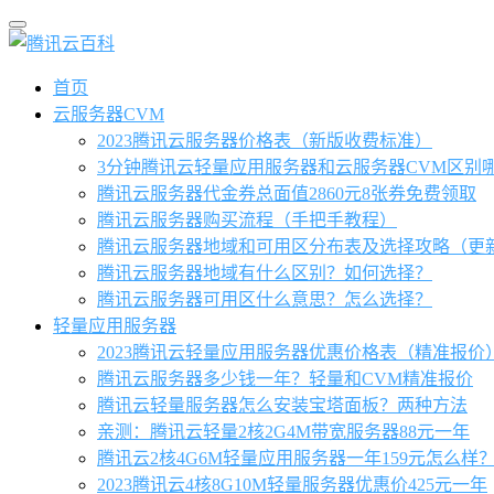
首页
云服务器CVM
2023腾讯云服务器价格表（新版收费标准）
3分钟腾讯云轻量应用服务器和云服务器CVM区别
腾讯云服务器代金券总面值2860元8张券免费领取
腾讯云服务器购买流程（手把手教程）
腾讯云服务器地域和可用区分布表及选择攻略（更
腾讯云服务器地域有什么区别？如何选择？
腾讯云服务器可用区什么意思？怎么选择？
轻量应用服务器
2023腾讯云轻量应用服务器优惠价格表（精准报价
腾讯云服务器多少钱一年？轻量和CVM精准报价
腾讯云轻量服务器怎么安装宝塔面板？两种方法
亲测：腾讯云轻量2核2G4M带宽服务器88元一年
腾讯云2核4G6M轻量应用服务器一年159元怎么样
2023腾讯云4核8G10M轻量服务器优惠价425元一年