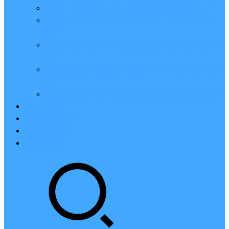
亲测：腾讯云轻量2核2G4M带宽服务器88元一年
腾讯云2核4G6M轻量应用服务器一年159元怎么
样？
2023腾讯云4核8G10M轻量服务器优惠价425元一
年
腾讯云轻量应用服务器8核16G14M性能评测值得
买
腾讯云16核32G20M轻量应用服务器性能怎么样？
云硬盘CBS
对象存储COS
腾讯云CDN
腾讯云域名