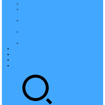
亲测：腾讯云轻量2核2G4M带宽服务器88元一年
腾讯云2核4G6M轻量应用服务器一年159元怎么
样？
2023腾讯云4核8G10M轻量服务器优惠价425元一
年
腾讯云轻量应用服务器8核16G14M性能评测值得
买
腾讯云16核32G20M轻量应用服务器性能怎么样？
云硬盘CBS
对象存储COS
腾讯云CDN
腾讯云域名