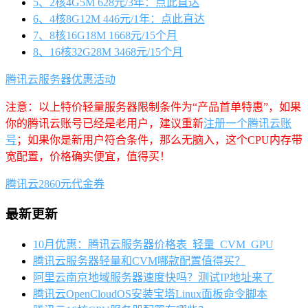
5、2核4G5M 628元/3年：点此直达
6、4核8G12M 446元/1年：点此直达
7、8核16G18M 1668元/15个月
8、16核32G28M 3468元/15个月
腾讯云服务器优惠活动
注意：以上特价轻量服务器限制条件为“产品首单特惠”，如果
你的腾讯云账号已经是老用户，建议重新
注册一个腾讯云账
号
；如果你是新用户符合条件，那么无脑入，这个CPU内存带
宽配置，价格确实便宜，值得买！
腾讯云2860元代金券
最新更新
10月优惠：腾讯云服务器价格表_轻量_CVM_GPU
腾讯云服务器轻量和CVM哪款配置值得买？
阿里云南京地域服务器速度快吗？测试IP地址来了
腾讯云OpenCloudOS安装宝塔Linux面板命令脚本