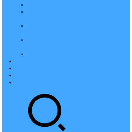
亲测：腾讯云轻量2核2G4M带宽服务器88元一年
腾讯云2核4G6M轻量应用服务器一年159元怎么
样？
2023腾讯云4核8G10M轻量服务器优惠价425元一
年
腾讯云轻量应用服务器8核16G14M性能评测值得
买
腾讯云16核32G20M轻量应用服务器性能怎么样？
云硬盘CBS
对象存储COS
腾讯云CDN
腾讯云域名