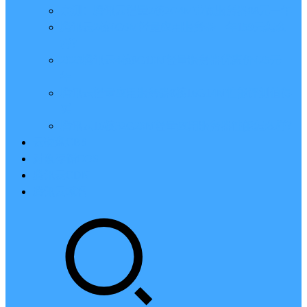
亲测：腾讯云轻量2核2G4M带宽服务器88元一年
腾讯云2核4G6M轻量应用服务器一年159元怎么
样？
2023腾讯云4核8G10M轻量服务器优惠价425元一
年
腾讯云轻量应用服务器8核16G14M性能评测值得
买
腾讯云16核32G20M轻量应用服务器性能怎么样？
云硬盘CBS
对象存储COS
腾讯云CDN
腾讯云域名