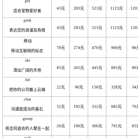
.pet
43元
283元
523元
1123元
12
适合宠物爱好者
.pink
43元
283元
523元
1123元
12
表达您的浪漫及热情
.移动
78元
274元
470元
960元
98
移动互联网的标志
.ski
85元
265元
445元
895元
90
滑出广阔的天地
.ltd
22元
90元
158元
328元
34
把你的公司搬上云端
.chat
52元
192元
332元
682元
70
沟通是成功的基石
.group
26元
196元
366元
791元
85
将志同道合的人聚在一起