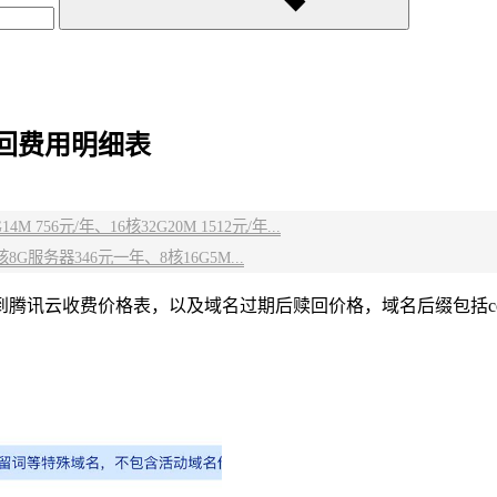
回费用明细表
 756元/年、16核32G20M 1512元/年...
G服务器346元一年、8核16G5M...
云收费价格表，以及域名过期后赎回价格，域名后缀包括com、cn、n