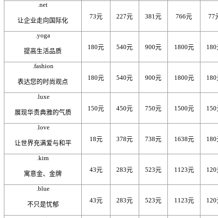
.net
73元
227元
381元
766元
77
让企业走向国际化
.yoga
180元
540元
900元
1800元
18
提高生活品质
.fashion
180元
540元
900元
1800元
18
表达您的时尚观点
.luxe
150元
450元
750元
1500元
15
展现华贵典雅的气质
.love
18元
378元
738元
1638元
18
让世界充满爱与和平
.kim
43元
283元
523元
1123元
12
寓意金、金牌
.blue
43元
283元
523元
1123元
12
不只是忧郁