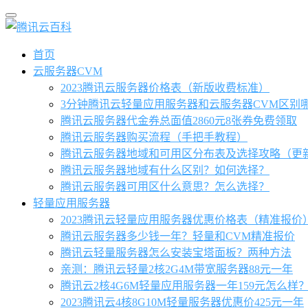
首页
云服务器CVM
2023腾讯云服务器价格表（新版收费标准）
3分钟腾讯云轻量应用服务器和云服务器CVM区别
腾讯云服务器代金券总面值2860元8张券免费领取
腾讯云服务器购买流程（手把手教程）
腾讯云服务器地域和可用区分布表及选择攻略（更
腾讯云服务器地域有什么区别？如何选择？
腾讯云服务器可用区什么意思？怎么选择？
轻量应用服务器
2023腾讯云轻量应用服务器优惠价格表（精准报价
腾讯云服务器多少钱一年？轻量和CVM精准报价
腾讯云轻量服务器怎么安装宝塔面板？两种方法
亲测：腾讯云轻量2核2G4M带宽服务器88元一年
腾讯云2核4G6M轻量应用服务器一年159元怎么样
2023腾讯云4核8G10M轻量服务器优惠价425元一年