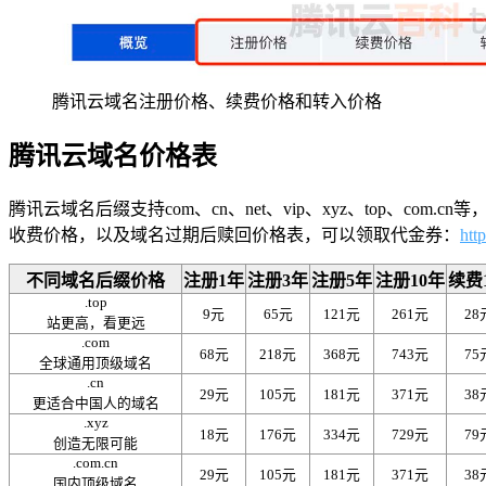
腾讯云域名注册价格、续费价格和转入价格
腾讯云域名价格表
腾讯云域名后缀支持com、cn、net、vip、xyz、top、c
收费价格，以及域名过期后赎回价格表，可以领取代金券：
htt
不同域名后缀价格
注册1年
注册3年
注册5年
注册10年
续费
.top
9元
65元
121元
261元
28
站更高，看更远
.com
68元
218元
368元
743元
75
全球通用顶级域名
.cn
29元
105元
181元
371元
38
更适合中国人的域名
.xyz
18元
176元
334元
729元
79
创造无限可能
.com.cn
29元
105元
181元
371元
38
国内顶级域名