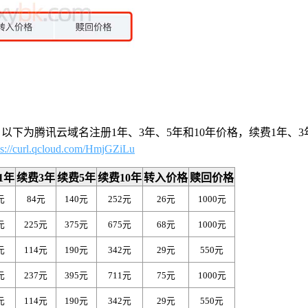
om.cn等，以下为腾讯云域名注册1年、3年、5年和10年价格，续费
ps://curl.qcloud.com/HmjGZiLu
1年
续费3年
续费5年
续费10年
转入价格
赎回价格
元
84元
140元
252元
26元
1000元
元
225元
375元
675元
68元
1000元
元
114元
190元
342元
29元
550元
元
237元
395元
711元
75元
1000元
元
114元
190元
342元
29元
550元