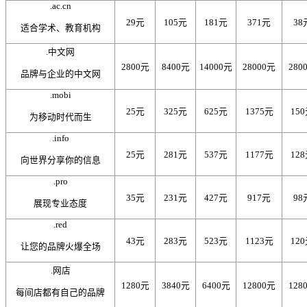
.ac.cn
29元
105元
181元
371元
38
适合学术、教育机构
.中文网
2800元
8400元
14000元
28000元
280
品牌与企业的中文网
.mobi
25元
325元
625元
1375元
15
为移动时代而生
.info
25元
281元
537元
1177元
12
向世界分享你的信息
.pro
35元
231元
427元
917元
98
展现专业态度
.red
43元
283元
523元
1123元
12
让您的品牌火爆全场
.网店
1280元
3840元
6400元
12800元
128
每间店都有自己的品牌