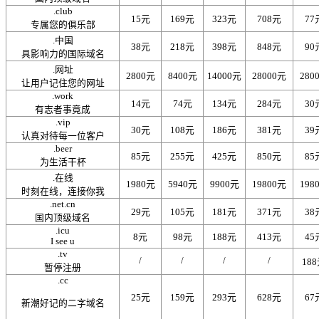
.club
15元
169元
323元
708元
77
专属您的俱乐部
.中国
38元
218元
398元
848元
90
具影响力的国际域名
.网址
2800元
8400元
14000元
28000元
280
让用户记住您的网址
.work
14元
74元
134元
284元
30
有志者事竟成
.vip
30元
108元
186元
381元
39
认真对待每一位客户
.beer
85元
255元
425元
850元
85
为生活干杯
.在线
1980元
5940元
9900元
19800元
198
时刻在线，连接你我
.net.cn
29元
105元
181元
371元
38
国内顶级域名
.icu
8元
98元
188元
413元
45
I see u
.tv
/
/
/
/
18
暂停注册
.cc
25元
159元
293元
628元
67
新潮好记的二字域名