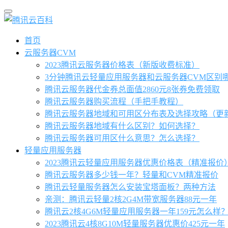
首页
云服务器CVM
2023腾讯云服务器价格表（新版收费标准）
3分钟腾讯云轻量应用服务器和云服务器CVM区别
腾讯云服务器代金券总面值2860元8张券免费领取
腾讯云服务器购买流程（手把手教程）
腾讯云服务器地域和可用区分布表及选择攻略（更
腾讯云服务器地域有什么区别？如何选择？
腾讯云服务器可用区什么意思？怎么选择？
轻量应用服务器
2023腾讯云轻量应用服务器优惠价格表（精准报价
腾讯云服务器多少钱一年？轻量和CVM精准报价
腾讯云轻量服务器怎么安装宝塔面板？两种方法
亲测：腾讯云轻量2核2G4M带宽服务器88元一年
腾讯云2核4G6M轻量应用服务器一年159元怎么样
2023腾讯云4核8G10M轻量服务器优惠价425元一年