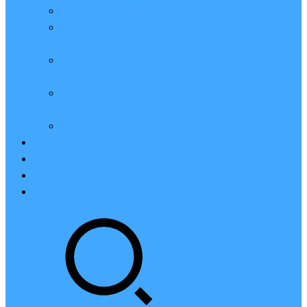
亲测：腾讯云轻量2核2G4M带宽服务器88元一年
腾讯云2核4G6M轻量应用服务器一年159元怎么
样？
2023腾讯云4核8G10M轻量服务器优惠价425元一
年
腾讯云轻量应用服务器8核16G14M性能评测值得
买
腾讯云16核32G20M轻量应用服务器性能怎么样？
云硬盘CBS
对象存储COS
腾讯云CDN
腾讯云域名