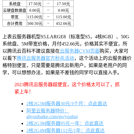
–
系统盘
17.50元
17.50元
–
云硬盘数据盘
0.00元
0.00元
–
带宽
115.00元
115.00元
–
合计费用
500.50元
452.66元
上表云服务器机型S5.LARGE8（标准型S5，4核8GB）、50G
系统盘、5M带宽价格，月付452.66元，价格其实不便宜，所
以腾讯云百科不建议直接在
云服务器CVM页面
购买，大家可
以看下
腾讯云服务器官方秒杀活动
，这个活动上的云服务器价
格特别便宜，只是需要是腾讯云新用户，如果是老用户的同
学，可以想想办法，如果是不差钱的同学可以直接入手。
2023腾讯云服务器超便宜，这个价格太可以了，抓
紧上车！
2核2G3M服务器30元/3个月：点此直达
阿里云服务器特价：
aliyunbaike.com/go/youhui
2核2G3M服务器95元一年：点此直达
2核2G4M服务器112元/1年：点此直达