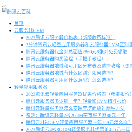
首页
云服务器CVM
2023腾讯云服务器价格表（新版收费标准）
3分钟腾讯云轻量应用服务器和云服务器CVM区别
腾讯云服务器代金券总面值2860元8张券免费领取
腾讯云服务器购买流程（手把手教程）
腾讯云服务器地域和可用区分布表及选择攻略（更
腾讯云服务器地域有什么区别？如何选择？
腾讯云服务器可用区什么意思？怎么选择？
轻量应用服务器
2023腾讯云轻量应用服务器优惠价格表（精准报价
腾讯云服务器多少钱一年？轻量和CVM精准报价
腾讯云轻量服务器怎么安装宝塔面板？两种方法
亲测：腾讯云轻量2核2G4M带宽服务器88元一年
腾讯云2核4G6M轻量应用服务器一年159元怎么样
2023腾讯云4核8G10M轻量服务器优惠价425元一年