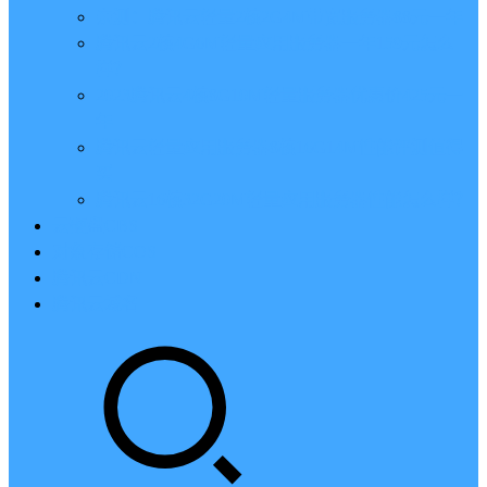
亲测：腾讯云轻量2核2G4M带宽服务器88元一年
腾讯云2核4G6M轻量应用服务器一年159元怎么
样？
2023腾讯云4核8G10M轻量服务器优惠价425元一
年
腾讯云轻量应用服务器8核16G14M性能评测值得
买
腾讯云16核32G20M轻量应用服务器性能怎么样？
云硬盘CBS
对象存储COS
腾讯云CDN
腾讯云域名