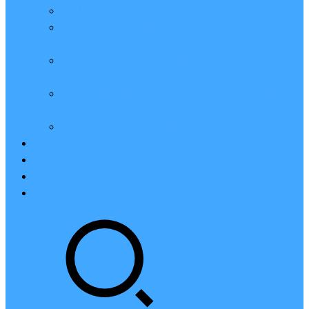
亲测：腾讯云轻量2核2G4M带宽服务器88元一年
腾讯云2核4G6M轻量应用服务器一年159元怎么
样？
2023腾讯云4核8G10M轻量服务器优惠价425元一
年
腾讯云轻量应用服务器8核16G14M性能评测值得
买
腾讯云16核32G20M轻量应用服务器性能怎么样？
云硬盘CBS
对象存储COS
腾讯云CDN
腾讯云域名