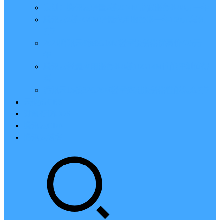
亲测：腾讯云轻量2核2G4M带宽服务器88元一年
腾讯云2核4G6M轻量应用服务器一年159元怎么
样？
2023腾讯云4核8G10M轻量服务器优惠价425元一
年
腾讯云轻量应用服务器8核16G14M性能评测值得
买
腾讯云16核32G20M轻量应用服务器性能怎么样？
云硬盘CBS
对象存储COS
腾讯云CDN
腾讯云域名