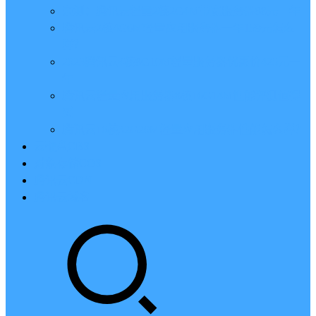
亲测：腾讯云轻量2核2G4M带宽服务器88元一年
腾讯云2核4G6M轻量应用服务器一年159元怎么
样？
2023腾讯云4核8G10M轻量服务器优惠价425元一
年
腾讯云轻量应用服务器8核16G14M性能评测值得
买
腾讯云16核32G20M轻量应用服务器性能怎么样？
云硬盘CBS
对象存储COS
腾讯云CDN
腾讯云域名