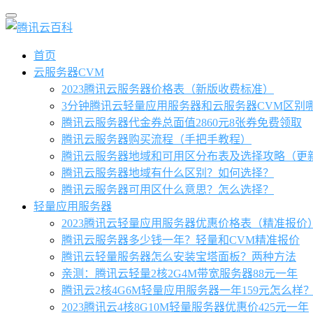
首页
云服务器CVM
2023腾讯云服务器价格表（新版收费标准）
3分钟腾讯云轻量应用服务器和云服务器CVM区别
腾讯云服务器代金券总面值2860元8张券免费领取
腾讯云服务器购买流程（手把手教程）
腾讯云服务器地域和可用区分布表及选择攻略（更
腾讯云服务器地域有什么区别？如何选择？
腾讯云服务器可用区什么意思？怎么选择？
轻量应用服务器
2023腾讯云轻量应用服务器优惠价格表（精准报价
腾讯云服务器多少钱一年？轻量和CVM精准报价
腾讯云轻量服务器怎么安装宝塔面板？两种方法
亲测：腾讯云轻量2核2G4M带宽服务器88元一年
腾讯云2核4G6M轻量应用服务器一年159元怎么样
2023腾讯云4核8G10M轻量服务器优惠价425元一年