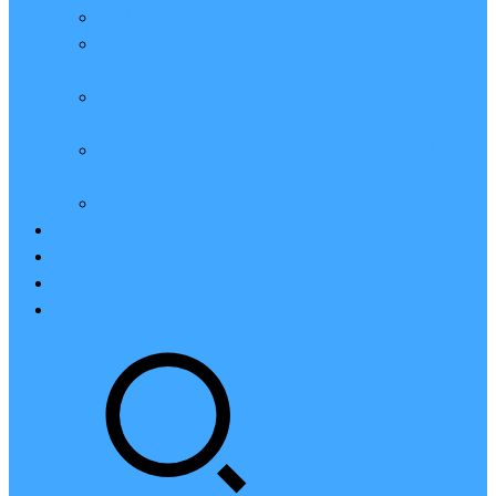
亲测：腾讯云轻量2核2G4M带宽服务器88元一年
腾讯云2核4G6M轻量应用服务器一年159元怎么
样？
2023腾讯云4核8G10M轻量服务器优惠价425元一
年
腾讯云轻量应用服务器8核16G14M性能评测值得
买
腾讯云16核32G20M轻量应用服务器性能怎么样？
云硬盘CBS
对象存储COS
腾讯云CDN
腾讯云域名