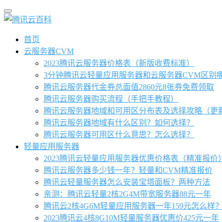
首页
云服务器CVM
2023腾讯云服务器价格表（新版收费标准）
3分钟腾讯云轻量应用服务器和云服务器CVM区别
腾讯云服务器代金券总面值2860元8张券免费领取
腾讯云服务器购买流程（手把手教程）
腾讯云服务器地域和可用区分布表及选择攻略（更
腾讯云服务器地域有什么区别？如何选择？
腾讯云服务器可用区什么意思？怎么选择？
轻量应用服务器
2023腾讯云轻量应用服务器优惠价格表（精准报价
腾讯云服务器多少钱一年？轻量和CVM精准报价
腾讯云轻量服务器怎么安装宝塔面板？两种方法
亲测：腾讯云轻量2核2G4M带宽服务器88元一年
腾讯云2核4G6M轻量应用服务器一年159元怎么样
2023腾讯云4核8G10M轻量服务器优惠价425元一年