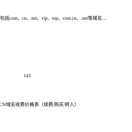
、net、vip、top、com.cn、.net等域名…
143
CN域名收费价格表（续费/购买/转入）