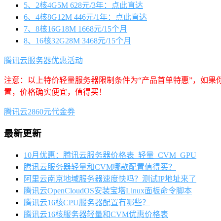
5、2核4G5M 628元/3年：点此直达
6、4核8G12M 446元/1年：点此直达
7、8核16G18M 1668元/15个月
8、16核32G28M 3468元/15个月
腾讯云服务器优惠活动
注意：以上特价轻量服务器限制条件为“产品首单特惠”，如果
置，价格确实便宜，值得买！
腾讯云2860元代金券
最新更新
10月优惠：腾讯云服务器价格表_轻量_CVM_GPU
腾讯云服务器轻量和CVM哪款配置值得买？
阿里云南京地域服务器速度快吗？测试IP地址来了
腾讯云OpenCloudOS安装宝塔Linux面板命令脚本
腾讯云16核CPU服务器配置有哪些？
腾讯云16核服务器轻量和CVM优惠价格表