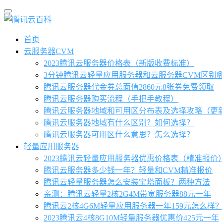
首页
云服务器CVM
2023腾讯云服务器价格表（新版收费标准）
3分钟腾讯云轻量应用服务器和云服务器CVM区别
腾讯云服务器代金券总面值2860元8张券免费领取
腾讯云服务器购买流程（手把手教程）
腾讯云服务器地域和可用区分布表及选择攻略（更
腾讯云服务器地域有什么区别？如何选择？
腾讯云服务器可用区什么意思？怎么选择？
轻量应用服务器
2023腾讯云轻量应用服务器优惠价格表（精准报价
腾讯云服务器多少钱一年？轻量和CVM精准报价
腾讯云轻量服务器怎么安装宝塔面板？两种方法
亲测：腾讯云轻量2核2G4M带宽服务器88元一年
腾讯云2核4G6M轻量应用服务器一年159元怎么样
2023腾讯云4核8G10M轻量服务器优惠价425元一年