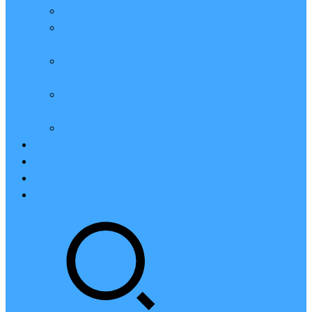
亲测：腾讯云轻量2核2G4M带宽服务器88元一年
腾讯云2核4G6M轻量应用服务器一年159元怎么
样？
2023腾讯云4核8G10M轻量服务器优惠价425元一
年
腾讯云轻量应用服务器8核16G14M性能评测值得
买
腾讯云16核32G20M轻量应用服务器性能怎么样？
云硬盘CBS
对象存储COS
腾讯云CDN
腾讯云域名