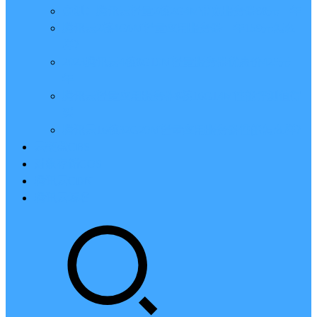
亲测：腾讯云轻量2核2G4M带宽服务器88元一年
腾讯云2核4G6M轻量应用服务器一年159元怎么
样？
2023腾讯云4核8G10M轻量服务器优惠价425元一
年
腾讯云轻量应用服务器8核16G14M性能评测值得
买
腾讯云16核32G20M轻量应用服务器性能怎么样？
云硬盘CBS
对象存储COS
腾讯云CDN
腾讯云域名