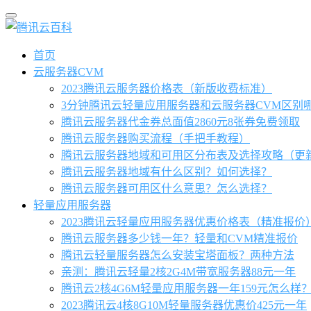
首页
云服务器CVM
2023腾讯云服务器价格表（新版收费标准）
3分钟腾讯云轻量应用服务器和云服务器CVM区别
腾讯云服务器代金券总面值2860元8张券免费领取
腾讯云服务器购买流程（手把手教程）
腾讯云服务器地域和可用区分布表及选择攻略（更
腾讯云服务器地域有什么区别？如何选择？
腾讯云服务器可用区什么意思？怎么选择？
轻量应用服务器
2023腾讯云轻量应用服务器优惠价格表（精准报价
腾讯云服务器多少钱一年？轻量和CVM精准报价
腾讯云轻量服务器怎么安装宝塔面板？两种方法
亲测：腾讯云轻量2核2G4M带宽服务器88元一年
腾讯云2核4G6M轻量应用服务器一年159元怎么样
2023腾讯云4核8G10M轻量服务器优惠价425元一年