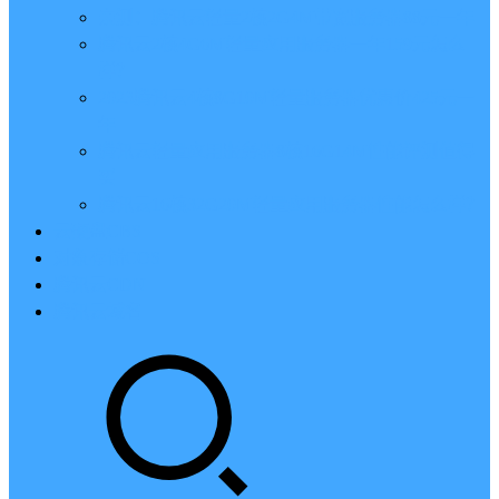
亲测：腾讯云轻量2核2G4M带宽服务器88元一年
腾讯云2核4G6M轻量应用服务器一年159元怎么
样？
2023腾讯云4核8G10M轻量服务器优惠价425元一
年
腾讯云轻量应用服务器8核16G14M性能评测值得
买
腾讯云16核32G20M轻量应用服务器性能怎么样？
云硬盘CBS
对象存储COS
腾讯云CDN
腾讯云域名