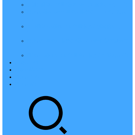
亲测：腾讯云轻量2核2G4M带宽服务器88元一年
腾讯云2核4G6M轻量应用服务器一年159元怎么
样？
2023腾讯云4核8G10M轻量服务器优惠价425元一
年
腾讯云轻量应用服务器8核16G14M性能评测值得
买
腾讯云16核32G20M轻量应用服务器性能怎么样？
云硬盘CBS
对象存储COS
腾讯云CDN
腾讯云域名