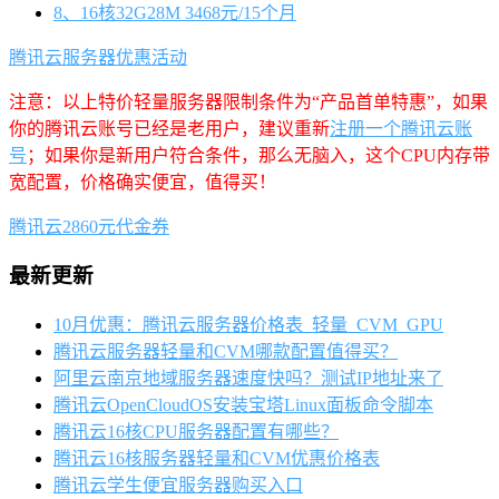
8、16核32G28M 3468元/15个月
腾讯云服务器优惠活动
注意：以上特价轻量服务器限制条件为“产品首单特惠”，如果
你的腾讯云账号已经是老用户，建议重新
注册一个腾讯云账
号
；如果你是新用户符合条件，那么无脑入，这个CPU内存带
宽配置，价格确实便宜，值得买！
腾讯云2860元代金券
最新更新
10月优惠：腾讯云服务器价格表_轻量_CVM_GPU
腾讯云服务器轻量和CVM哪款配置值得买？
阿里云南京地域服务器速度快吗？测试IP地址来了
腾讯云OpenCloudOS安装宝塔Linux面板命令脚本
腾讯云16核CPU服务器配置有哪些？
腾讯云16核服务器轻量和CVM优惠价格表
腾讯云学生便宜服务器购买入口