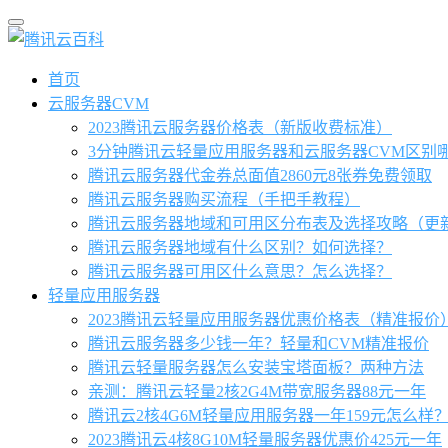
首页
云服务器CVM
2023腾讯云服务器价格表（新版收费标准）
3分钟腾讯云轻量应用服务器和云服务器CVM区别
腾讯云服务器代金券总面值2860元8张券免费领取
腾讯云服务器购买流程（手把手教程）
腾讯云服务器地域和可用区分布表及选择攻略（更
腾讯云服务器地域有什么区别？如何选择？
腾讯云服务器可用区什么意思？怎么选择？
轻量应用服务器
2023腾讯云轻量应用服务器优惠价格表（精准报价
腾讯云服务器多少钱一年？轻量和CVM精准报价
腾讯云轻量服务器怎么安装宝塔面板？两种方法
亲测：腾讯云轻量2核2G4M带宽服务器88元一年
腾讯云2核4G6M轻量应用服务器一年159元怎么样
2023腾讯云4核8G10M轻量服务器优惠价425元一年