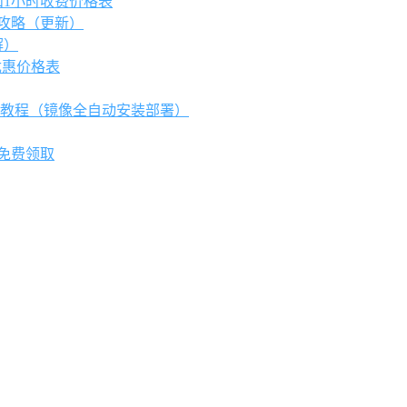
和1小时收费价格表
攻略（更新）
解）
优惠价格表
网站教程（镜像全自动安装部署）
券免费领取